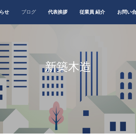
らせ
ブログ
代表挨拶
従業員 紹介
お問い
新築木造