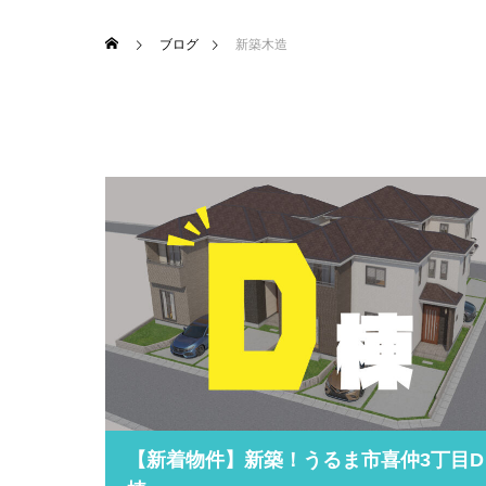
ブログ
新築木造
【新着物件】新築！うるま市喜仲3丁目D