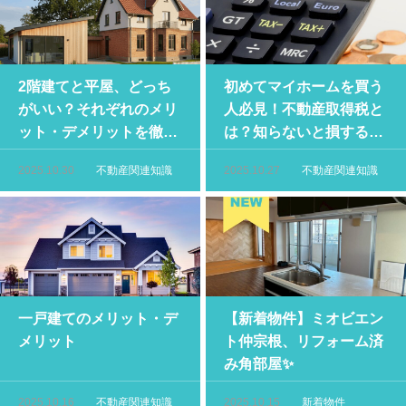
2階建てと平屋、どっち
初めてマイホームを買う
がいい？それぞれのメリ
人必見！不動産取得税と
ット・デメリットを徹底
は？知らないと損するポ
比較
イントを徹底解説
2025.10.30
不動産関連知識
2025.10.27
不動産関連知識
一戸建てのメリット・デ
【新着物件】ミオビエン
メリット
ト仲宗根、リフォーム済
み角部屋✨
2025.10.16
不動産関連知識
2025.10.15
新着物件