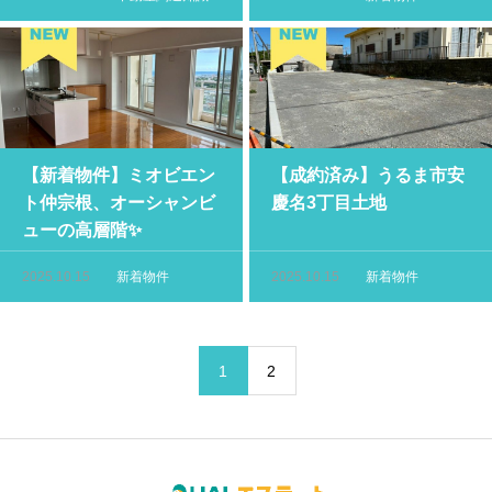
【新着物件】ミオビエン
【成約済み】うるま市安
ト仲宗根、オーシャンビ
慶名3丁目土地
ューの高層階✨
2025.10.15
新着物件
2025.10.15
新着物件
1
2