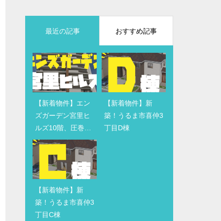
最近の記事
おすすめ記事
【新着物件】エン
【新着物件】新
【新着物件】新
知っていると安
ズガーデン宮里ヒ
築！うるま市喜仲3
築！うるま市喜仲3
心。相続税がかか
ルズ10階、圧巻の
丁目D棟
丁目D棟
るケース・かから
眺望！！
ないケース
【新着物件】新
【新着物件】沖縄
築！うるま市喜仲3
市知花4丁目収益物
丁目C棟
件