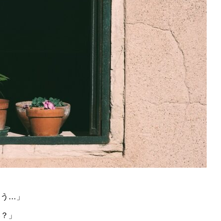
そう…」
い？」