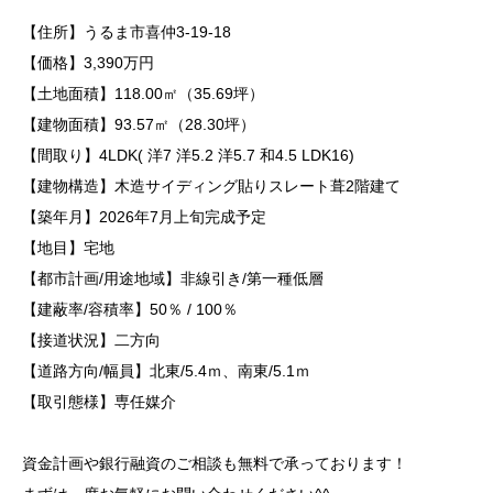
【住所】うるま市喜仲3-19-18
【価格】3,390万円
【土地面積】118.00㎡（35.69坪）
【建物面積】93.57㎡（28.30坪）
【間取り】4LDK( 洋7 洋5.2 洋5.7 和4.5 LDK16)
【建物構造】木造サイディング貼りスレート葺2階建て
【築年月】2026年7月上旬完成予定
【地目】宅地
【都市計画/用途地域】非線引き/第一種低層
【建蔽率/容積率】50％ / 100％
【接道状況】二方向
【道路方向/幅員】北東/5.4ｍ、南東/5.1ｍ
【取引態様】専任媒介
資金計画や銀行融資のご相談も無料で承っております！